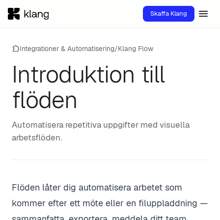
menu
Skaffa Klang
extension
Integrationer & Automatisering
/
Klang Flow
Introduktion till
flöden
Automatisera repetitiva uppgifter med visuella
arbetsflöden.
Flöden låter dig automatisera arbetet som
kommer efter ett möte eller en filuppladdning —
sammanfatta, exportera, meddela ditt team.