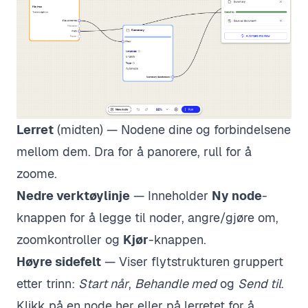
Lerret
(midten) — Nodene dine og forbindelsene
mellom dem. Dra for å panorere, rull for å
zoome.
Nedre verktøylinje
— Inneholder
Ny node
-
knappen for å legge til noder, angre/gjøre om,
zoomkontroller og
Kjør
-knappen.
Høyre sidefelt
— Viser flytstrukturen gruppert
etter trinn:
Start når
,
Behandle med
og
Send til
.
Klikk på en node her eller på lerretet for å