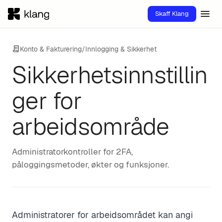
menu
Skaff Klang
receipt_long
Konto & Fakturering
/
Innlogging & Sikkerhet
Sikkerhetsinnstillin
ger for
arbeidsområde
Administratorkontroller for 2FA,
påloggingsmetoder, økter og funksjoner.
Administratorer for arbeidsområdet kan angi