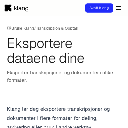
menu
Skaff Klang
menu_book
Bruke Klang
/
Transkripsjon & Opptak
Eksportere
dataene dine
Eksporter transkripsjoner og dokumenter i ulike
formater.
Klang lar deg eksportere transkripsjoner og
dokumenter i flere formater for deling,
arkivering eller bruk i andre verktøy.