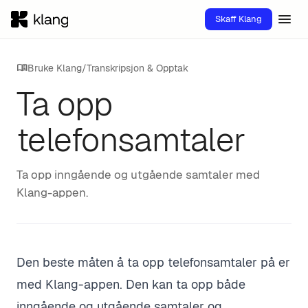
menu
Skaff Klang
menu_book
Bruke Klang
/
Transkripsjon & Opptak
Ta opp
telefonsamtaler
Ta opp inngående og utgående samtaler med
Klang-appen.
Den beste måten å ta opp telefonsamtaler på er
med Klang-appen. Den kan ta opp både
inngående og utgående samtaler og