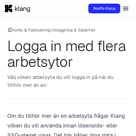
menu
Skaffa Klang
receipt_long
Konto & Fakturering
/
Inloggning & Säkerhet
Logga in med flera
arbetsytor
Välj vilken arbetsyta du vill logga in på när du
tillhör mer än en.
Om du tillhör mer än en arbetsyta frågar Klang
vilken du vill använda innan lösenords- eller
SSO-steget visas. Det här håller dina data i