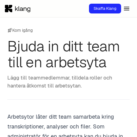
menu
Skaffa Klang
rocket_launch
Kom igång
Bjuda in ditt team
till en arbetsyta
Lägg till teammedlemmar, tilldela roller och
hantera åtkomst till arbetsytan.
Arbetsytor låter ditt team samarbeta kring
transkriptioner, analyser och filer. Som
administratör för en arbetsyta kan du bjuda in