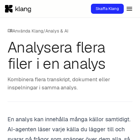
menu
Skaffa Klang
menu_book
Använda Klang
/
Analys & AI
Analysera flera
filer i en analys
Kombinera flera transkript, dokument eller
inspelningar i samma analys.
En analys kan innehålla många källor samtidigt.
AI-agenten läser varje källa du lägger till och
svarar på frågor som spänner över dem alla, så